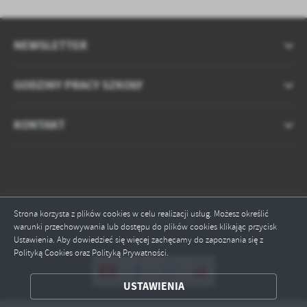
NEWSLETTER
GODZINY PRACY SZKOŁY
KONTAKT
Strona korzysta z plików cookies w celu realizacji usług. Możesz określić
Odwiedzin: 43770
warunki przechowywania lub dostępu do plików cookies klikając przycisk
Ustawienia. Aby dowiedzieć się więcej zachęcamy do zapoznania się z
Online: 4
Polityką Cookies oraz Polityką Prywatności.
ZAPISZ WYBRANE
USTAWIENIA