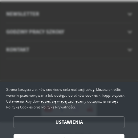
NEWSLETTER
GODZINY PRACY SZKOŁY
KONTAKT
Strona korzysta z plików cookies w celu realizacji usług. Możesz określić
Odwiedzin: 43882
warunki przechowywania lub dostępu do plików cookies klikając przycisk
Ustawienia. Aby dowiedzieć się więcej zachęcamy do zapoznania się z
Polityką Cookies oraz Polityką Prywatności.
ZAPISZ WYBRANE
USTAWIENIA
ODRZUĆ WSZYSTKIE
Copyright by 160lo.pl