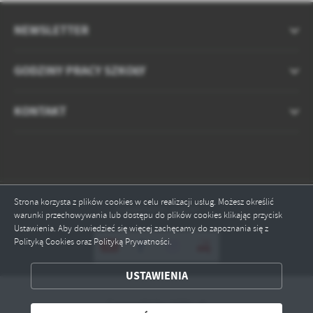
NEWSLETTER
GODZINY PRACY SZKOŁY
KONTAKT
Strona korzysta z plików cookies w celu realizacji usług. Możesz określić
Odwiedzin: 43830
warunki przechowywania lub dostępu do plików cookies klikając przycisk
Ustawienia. Aby dowiedzieć się więcej zachęcamy do zapoznania się z
Polityką Cookies oraz Polityką Prywatności.
ZAPISZ WYBRANE
USTAWIENIA
Copyright by 160lo.pl
ODRZUĆ WSZYSTKIE