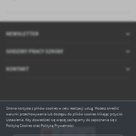
NEWSLETTER
GODZINY PRACY SZKOŁY
KONTAKT
Strona korzysta z plików cookies w celu realizacji usług. Możesz określić
Odwiedzin: 43867
warunki przechowywania lub dostępu do plików cookies klikając przycisk
Ustawienia. Aby dowiedzieć się więcej zachęcamy do zapoznania się z
Online: 2
Polityką Cookies oraz Polityką Prywatności.